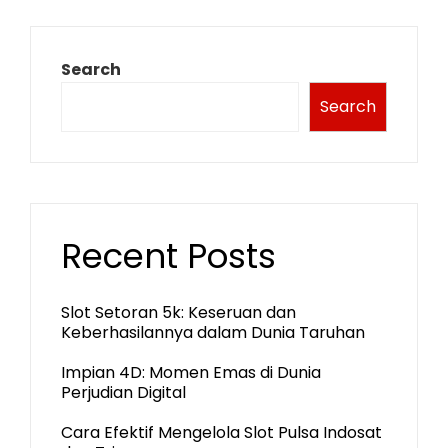
Search
Search
Recent Posts
Slot Setoran 5k: Keseruan dan
Keberhasilannya dalam Dunia Taruhan
Impian 4D: Momen Emas di Dunia
Perjudian Digital
Cara Efektif Mengelola Slot Pulsa Indosat