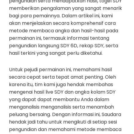
pengundian serta mendapatkan hasil, togel SDY
memberikan pengalaman yang sangat menarik
bagi para pemainnya. Dalam artikel ini, kami
akan menjelaskan secara komprehensif cara
metode membaca angka dan hasil-hasil pada
permainan ini, termasuk informasi tentang
pengundian langsung SDY 6D, rekap SDY, serta
hasil terkini yang sangat perlu diketahui.
Untuk pejudi permainan ini, memahami hasil
secara cepat serta tepat amat penting. Oleh
karena itu, tim kami juga hendak membahas
mengenai hasil live SDY dan angka kolam SDY
yang dapat dapat membantu Anda dalam
menganalisis menganalisis serta menambah
peluang bersaing. Dengan informasi ini, Saudara
hendak jadi tahu untuk mengikuti di setiap sesi
pengundian dan memahami metode membaca