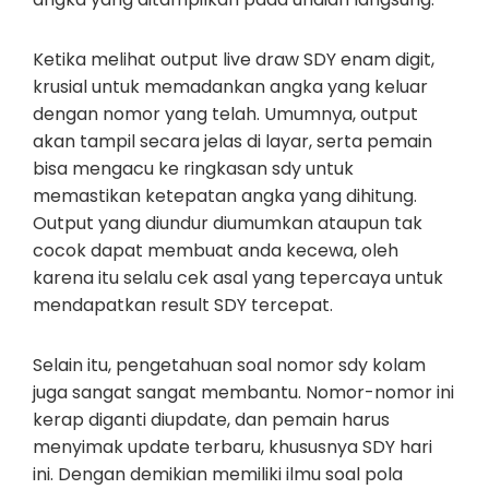
Ketika melihat output live draw SDY enam digit,
krusial untuk memadankan angka yang keluar
dengan nomor yang telah. Umumnya, output
akan tampil secara jelas di layar, serta pemain
bisa mengacu ke ringkasan sdy untuk
memastikan ketepatan angka yang dihitung.
Output yang diundur diumumkan ataupun tak
cocok dapat membuat anda kecewa, oleh
karena itu selalu cek asal yang tepercaya untuk
mendapatkan result SDY tercepat.
Selain itu, pengetahuan soal nomor sdy kolam
juga sangat sangat membantu. Nomor-nomor ini
kerap diganti diupdate, dan pemain harus
menyimak update terbaru, khususnya SDY hari
ini. Dengan demikian memiliki ilmu soal pola