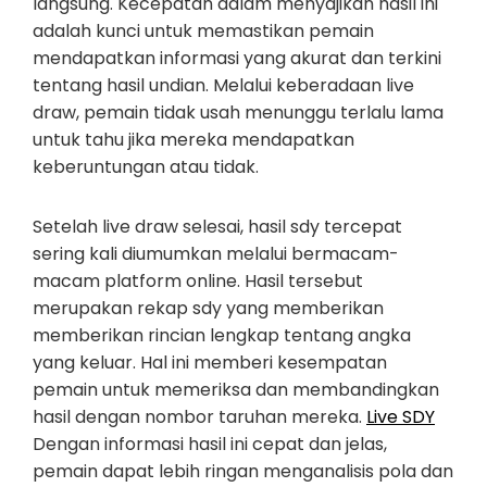
langsung. Kecepatan dalam menyajikan hasil ini
adalah kunci untuk memastikan pemain
mendapatkan informasi yang akurat dan terkini
tentang hasil undian. Melalui keberadaan live
draw, pemain tidak usah menunggu terlalu lama
untuk tahu jika mereka mendapatkan
keberuntungan atau tidak.
Setelah live draw selesai, hasil sdy tercepat
sering kali diumumkan melalui bermacam-
macam platform online. Hasil tersebut
merupakan rekap sdy yang memberikan
memberikan rincian lengkap tentang angka
yang keluar. Hal ini memberi kesempatan
pemain untuk memeriksa dan membandingkan
hasil dengan nombor taruhan mereka.
Live SDY
Dengan informasi hasil ini cepat dan jelas,
pemain dapat lebih ringan menganalisis pola dan