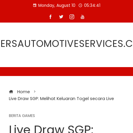
Skip
Monday, August 10
05:34:41
to
content
TERSAUTOMOTIVESERVICES.
Home
Live Draw SGP: Melihat Keluaran Togel secara Live
BERITA GAMES
Live Draw SGP: