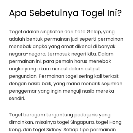
Apa Sebetulnya Togel Ini?
Togel adalah singkatan dari Toto Gelap, yang
adalah bentuk permainan judi seperti permainan
menebak angka yang amat dikenal di banyak
negara-negara, termasuk negeri kita. Dalam
permainan ini, para pemain harus menebak
angka yang akan muncul dalam output
pengundian. Permainan togel sering kali terkait
dengan nasib baik, yang mana menarik sejumlah
penggemar yang ingin menguji nasib mereka
sendiri.
Togel beragam tergantung pada jenis yang
dimainkan, misalnya togel Singapura, togel Hong
Kong, dan togel Sidney. Setiap tipe permainan