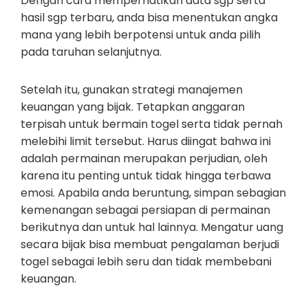
Dengan cara memperhatikan data sgp serta
hasil sgp terbaru, anda bisa menentukan angka
mana yang lebih berpotensi untuk anda pilih
pada taruhan selanjutnya.
Setelah itu, gunakan strategi manajemen
keuangan yang bijak. Tetapkan anggaran
terpisah untuk bermain togel serta tidak pernah
melebihi limit tersebut. Harus diingat bahwa ini
adalah permainan merupakan perjudian, oleh
karena itu penting untuk tidak hingga terbawa
emosi. Apabila anda beruntung, simpan sebagian
kemenangan sebagai persiapan di permainan
berikutnya dan untuk hal lainnya. Mengatur uang
secara bijak bisa membuat pengalaman berjudi
togel sebagai lebih seru dan tidak membebani
keuangan.