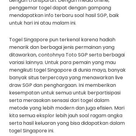
dengan transparan. Dengan media online,
penggemar togel dapat dengan gampang
mendapatkan info terbaru soal hasil SGP, baik
untuk hari ini atau malam ini.
Togel Singapore pun terkenal karena hadiah
menarik dan berbagai jenis permainan yang
ditawarkan, contohnya Toto SGP serta berbagai
variasi lainnya. Untuk para pemain yang mau
mengikuti togel Singapore di dunia maya, banyak
banyak situs terpercaya yang menawarkan live
draw SGP dan penghargaan. Ini memberikan
kesempatan untuk semua untuk berpartisipasi
serta merasakan sensasi dari togel dalam
metode yang lebih modern dan juga efisien. Mari
kita semua eksplor lebih jauh soal ragam angka
serta hasil keluaran yang bisa didapatkan dalam
togel Singapore ini.