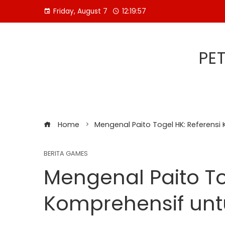
Skip
Friday, August 7
12:19:57
to
content
PE
Home
Mengenal Paito Togel HK: Referensi
BERITA GAMES
Mengenal Paito To
Komprehensif unt