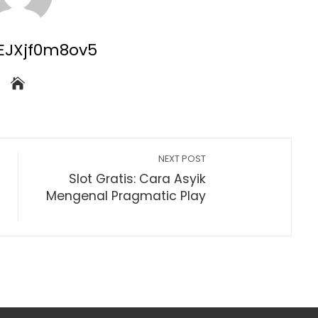
8EJXjf0m8ov5
NEXT POST
Slot Gratis: Cara Asyik
Mengenal Pragmatic Play