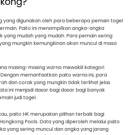
gkong?
g yang digunakan oleh para beberapa pemain togel
ermain. Paito ini menampilkan angka-angka
uk yang mudah yang mudah. Para pemain sering
yang mungkin kemungkinan akan muncul di masa
ana masing-masing warna mewakili kategori
el. Dengan memanfaatkan paito warna ini, para
ah dan corak yang mungkin tidak terlihat jelas
ta ini menjadi dasar bagi dasar bagi banyak
main judi togel.
au, paito HK merupakan pilihan terbaik bagi
 Hongkong Pools. Data yang diperoleh melalui paito
a yang sering muncul dan angka yang jarang