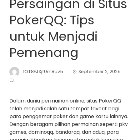
Persaingan di Situs
PokerQQ: Tips
untuk Menjadi
Pemenang
fOT8EJXjf0m8ov5
September 2, 2025
Dalam dunia permainan online, situs PokerQQ
telah menjadi salah satu tempat favorit bagi
para penggemar poker dan game kartu lainnya.
Dengan beragam pilihan permainan seperti pkv
games, dominoqq, bandarqq, dan aduq, para
pemain diberikan kesempatan untuk bersaing