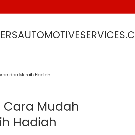
TERSAUTOMOTIVESERVICES.
oran dan Meraih Hadiah
t: Cara Mudah
ih Hadiah