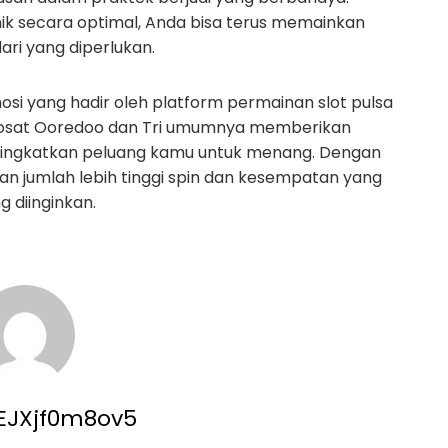
k secara optimal, Anda bisa terus memainkan
ri yang diperlukan.
si yang hadir oleh platform permainan slot pulsa
Indosat Ooredoo dan Tri umumnya memberikan
ingkatkan peluang kamu untuk menang. Dengan
 jumlah lebih tinggi spin dan kesempatan yang
 diinginkan.
8EJXjf0m8ov5