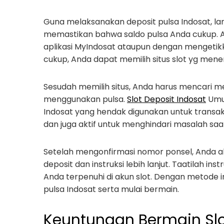
Guna melaksanakan deposit pulsa Indosat, l
memastikan bahwa saldo pulsa Anda cukup. 
aplikasi MyIndosat ataupun dengan mengetikka
cukup, Anda dapat memilih situs slot yg men
Sesudah memilih situs, Anda harus mencari menu
menggunakan pulsa.
Slot Deposit Indosat
Umum
Indosat yang hendak digunakan untuk transaks
dan juga aktif untuk menghindari masalah saa
Setelah mengonfirmasi nomor ponsel, Anda ak
deposit dan instruksi lebih lanjut. Taatilah in
Anda terpenuhi di akun slot. Dengan metode 
pulsa Indosat serta mulai bermain.
Keuntungan Bermain Slo