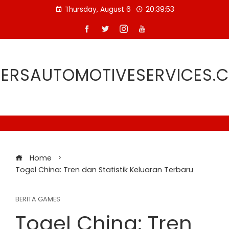
Skip
Thursday, August 6
20:39:53
to
content
TERSAUTOMOTIVESERVICES.
Home
Togel China: Tren dan Statistik Keluaran Terbaru
BERITA GAMES
Togel China: Tren