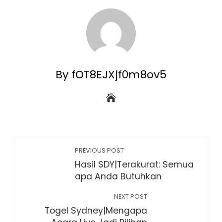
By fOT8EJXjf0m8ov5
PREVIOUS POST
Hasil SDY|Terakurat: Semua
apa Anda Butuhkan
NEXT POST
Togel Sydney|Mengapa