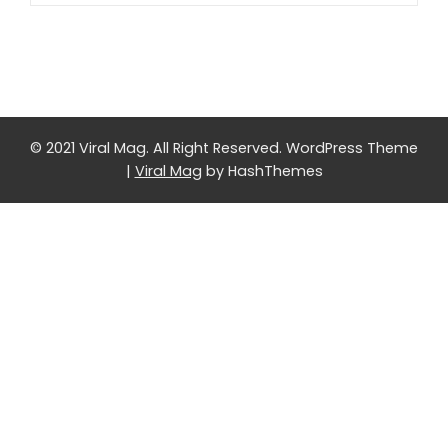
© 2021 Viral Mag. All Right Reserved.
WordPress Theme
|
Viral Mag
by HashThemes