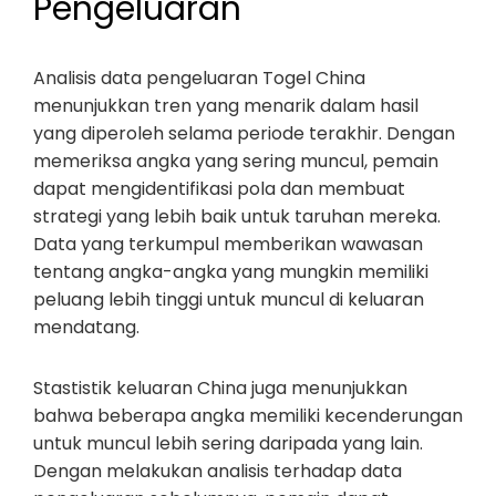
Pengeluaran
Analisis data pengeluaran Togel China
menunjukkan tren yang menarik dalam hasil
yang diperoleh selama periode terakhir. Dengan
memeriksa angka yang sering muncul, pemain
dapat mengidentifikasi pola dan membuat
strategi yang lebih baik untuk taruhan mereka.
Data yang terkumpul memberikan wawasan
tentang angka-angka yang mungkin memiliki
peluang lebih tinggi untuk muncul di keluaran
mendatang.
Stastistik keluaran China juga menunjukkan
bahwa beberapa angka memiliki kecenderungan
untuk muncul lebih sering daripada yang lain.
Dengan melakukan analisis terhadap data