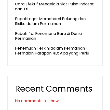
Cara Efektif Mengelola Slot Pulsa Indosat
dan Tri
Bupatitogel: Memahami Peluang dan
Risiko dalam Permainan
Rubah 4d: Fenomena Baru di Dunia
Permainan
Penemuan Terkini dalam Permainan-
Permaian Harapan 4D: Apa yang Perlu
Recent Comments
No comments to show.