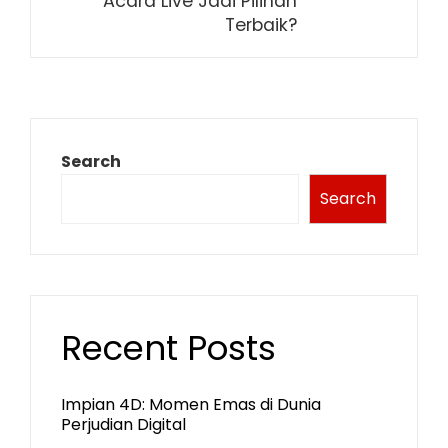
Acara Live Jadi Pilihan
Terbaik?
Search
Search
Recent Posts
Impian 4D: Momen Emas di Dunia
Perjudian Digital