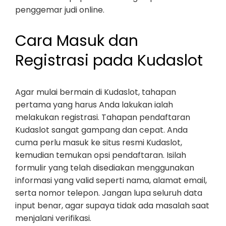
penggemar judi online.
Cara Masuk dan
Registrasi pada Kudaslot
Agar mulai bermain di Kudaslot, tahapan
pertama yang harus Anda lakukan ialah
melakukan registrasi. Tahapan pendaftaran
Kudaslot sangat gampang dan cepat. Anda
cuma perlu masuk ke situs resmi Kudaslot,
kemudian temukan opsi pendaftaran. Isilah
formulir yang telah disediakan menggunakan
informasi yang valid seperti nama, alamat email,
serta nomor telepon. Jangan lupa seluruh data
input benar, agar supaya tidak ada masalah saat
menjalani verifikasi.