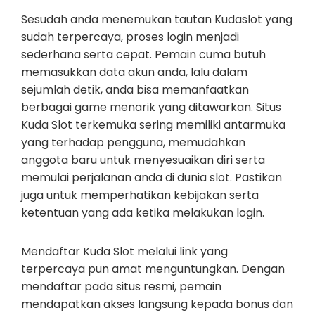
Sesudah anda menemukan tautan Kudaslot yang
sudah terpercaya, proses login menjadi
sederhana serta cepat. Pemain cuma butuh
memasukkan data akun anda, lalu dalam
sejumlah detik, anda bisa memanfaatkan
berbagai game menarik yang ditawarkan. Situs
Kuda Slot terkemuka sering memiliki antarmuka
yang terhadap pengguna, memudahkan
anggota baru untuk menyesuaikan diri serta
memulai perjalanan anda di dunia slot. Pastikan
juga untuk memperhatikan kebijakan serta
ketentuan yang ada ketika melakukan login.
Mendaftar Kuda Slot melalui link yang
terpercaya pun amat menguntungkan. Dengan
mendaftar pada situs resmi, pemain
mendapatkan akses langsung kepada bonus dan