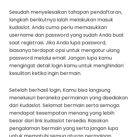
Sesudah menyelesaikan tahapan pendaftaran,
langkah berikutnya ialah melakukan masuk
kudaslot. Anda cuma perlu memasukkan
username dan password yang sudah Anda buat
saat registrasi. Jika Anda lupa password,
biasanya terdapat opsi untuk mengatur ulang
password melalui email. Jangan lupa kamu
mengingat detail login kamu untuk menghindari
kesulitan ketika ingin bermain.
Setelah berhasil login, Kamu bisa langsung
menelusuri beraneka permainan yang disediakan
dari Kudaslot. Selamat bermain serta semoga
mendapat kesempatan menang yang lebih
besar dari link kudaslot tersedia. Rasakan
pengalaman bermain yang serta jangan lupa
untuk mematuhi semua aturan permainan