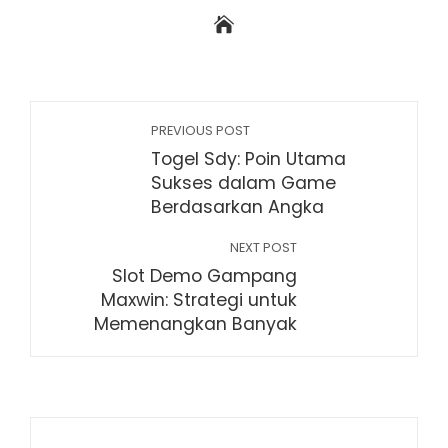
PREVIOUS POST
Togel Sdy: Poin Utama
Sukses dalam Game
Berdasarkan Angka
NEXT POST
Slot Demo Gampang
Maxwin: Strategi untuk
Memenangkan Banyak