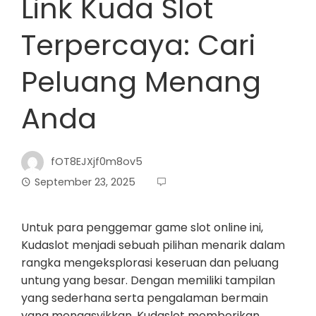
Link Kuda Slot
Terpercaya: Cari
Peluang Menang
Anda
fOT8EJXjf0m8ov5
September 23, 2025
Untuk para penggemar game slot online ini,
Kudaslot menjadi sebuah pilihan menarik dalam
rangka mengeksplorasi keseruan dan peluang
untung yang besar. Dengan memiliki tampilan
yang sederhana serta pengalaman bermain
yang mengasyikkan, Kudaslot memberikan