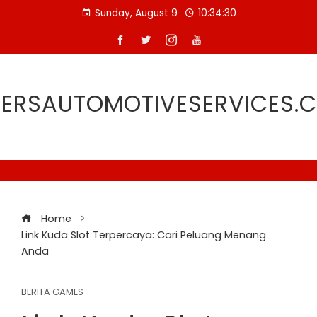
Skip
Sunday, August 9
10:34:31
to
content
TERSAUTOMOTIVESERVICES.
Home
Link Kuda Slot Terpercaya: Cari Peluang Menang
Anda
BERITA GAMES