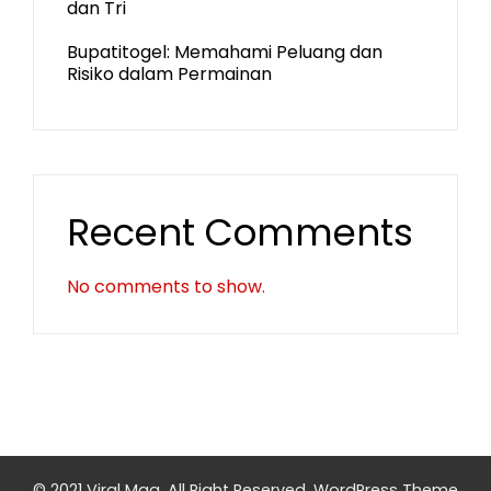
dan Tri
Bupatitogel: Memahami Peluang dan
Risiko dalam Permainan
Recent Comments
No comments to show.
© 2021 Viral Mag. All Right Reserved.
WordPress Theme