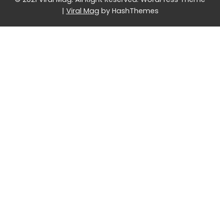
|
Viral Mag
by HashThemes