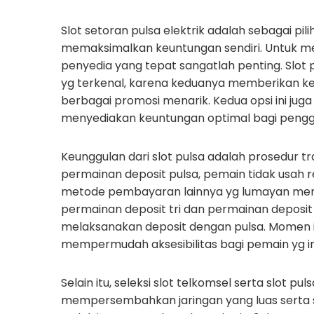
Slot setoran pulsa elektrik adalah sebagai 
memaksimalkan keuntungan sendiri. Untuk mer
penyedia yang tepat sangatlah penting. Slot 
yg terkenal, karena keduanya memberikan ke
berbagai promosi menarik. Kedua opsi ini ju
menyediakan keuntungan optimal bagi pengg
Keunggulan dari slot pulsa adalah prosedur t
permainan deposit pulsa, pemain tidak usa
metode pembayaran lainnya yg lumayan me
permainan deposit tri dan permainan deposit
melaksanakan deposit dengan pulsa. Momen 
mempermudah aksesibilitas bagi pemain yg i
Selain itu, seleksi slot telkomsel serta slot p
mempersembahkan jaringan yang luas serta s