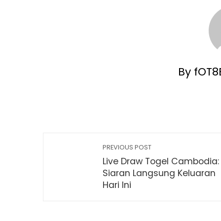
By fOT
PREVIOUS POST
Live Draw Togel Cambodia:
Siaran Langsung Keluaran
Hari Ini