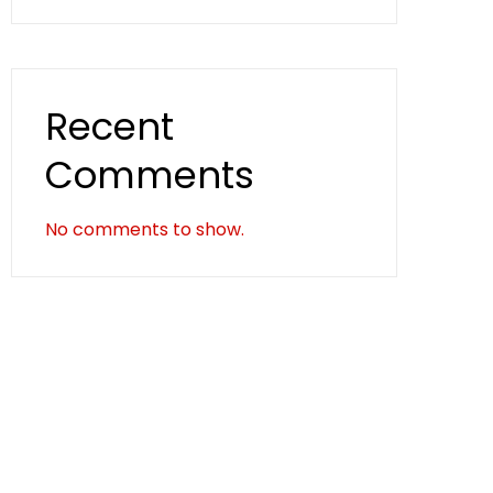
Recent
Comments
No comments to show.