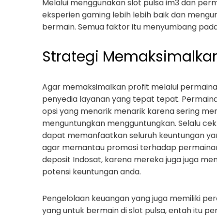
Melalui menggunakan slot pulsa im3 dan per
eksperien gaming lebih lebih baik dan mengu
bermain. Semua faktor itu menyumbang pada 
Strategi Memaksimalkan 
Agar memaksimalkan profit melalui permainan
penyedia layanan yang tepat tepat. Permainan pu
opsi yang menarik menarik karena sering m
menguntungkan mengguntungkan. Selalu cek 
dapat memanfaatkan seluruh keuntungan yang
agar memantau promosi terhadap permainan p
deposit Indosat, karena mereka juga juga me
potensi keuntungan anda.
Pengelolaan keuangan yang juga memiliki pera
yang untuk bermain di slot pulsa, entah itu 