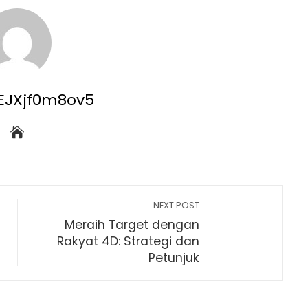
8EJXjf0m8ov5
NEXT POST
Meraih Target dengan
Rakyat 4D: Strategi dan
Petunjuk