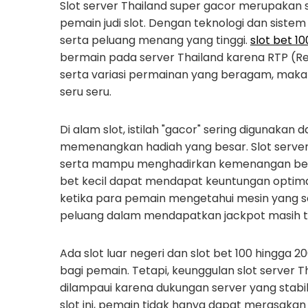
Slot server Thailand super gacor merupakan 
pemain judi slot. Dengan teknologi dan sistem
serta peluang menang yang tinggi.
slot bet 10
bermain pada server Thailand karena RTP (R
serta variasi permainan yang beragam, maka
seru seru.
Di alam slot, istilah "gacor" sering diguna
memenangkan hadiah yang besar. Slot server 
serta mampu menghadirkan kemenangan ber
bet kecil dapat mendapat keuntungan optima
ketika para pemain mengetahui mesin yang s
peluang dalam mendapatkan jackpot masih ti
Ada slot luar negeri dan slot bet 100 hingg
bagi pemain. Tetapi, keunggulan slot server 
dilampaui karena dukungan server yang stabil 
slot ini, pemain tidak hanya dapat merasaka