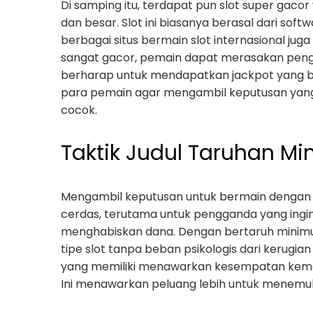
Di samping itu, terdapat pun slot super gaco
dan besar. Slot ini biasanya berasal dari sof
berbagai situs bermain slot internasional juga
sangat gacor, pemain dapat merasakan pen
berharap untuk mendapatkan jackpot yang be
para pemain agar mengambil keputusan yang
cocok.
Taktik Judul Taruhan 
Mengambil keputusan untuk bermain dengan 
cerdas, terutama untuk pengganda yang ingi
menghabiskan dana. Dengan bertaruh min
tipe slot tanpa beban psikologis dari kerugian
yang memiliki menawarkan kesempatan kemen
Ini menawarkan peluang lebih untuk menemuk