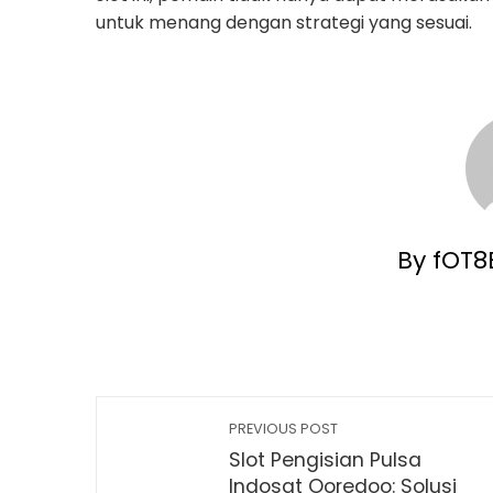
untuk menang dengan strategi yang sesuai.
By fOT
PREVIOUS POST
Slot Pengisian Pulsa
Indosat Ooredoo: Solusi