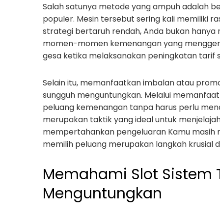
Salah satunya metode yang ampuh adalah berm
populer. Mesin tersebut sering kali memiliki r
strategi bertaruh rendah, Anda bukan hanya 
momen-momen kemenangan yang menggembira
gesa ketika melaksanakan peningkatan tari
Selain itu, memanfaatkan imbalan atau promosi
sungguh menguntungkan. Melalui memanfaat
peluang kemenangan tanpa harus perlu menam
merupakan taktik yang ideal untuk menjelaja
mempertahankan pengeluaran Kamu masih mi
memilih peluang merupakan langkah krusial d
Memahami Slot Sistem 
Menguntungkan