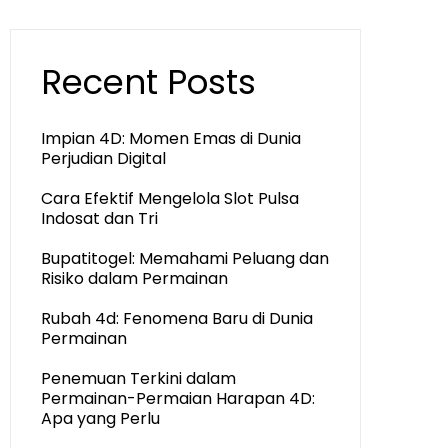
Recent Posts
Impian 4D: Momen Emas di Dunia
Perjudian Digital
Cara Efektif Mengelola Slot Pulsa
Indosat dan Tri
Bupatitogel: Memahami Peluang dan
Risiko dalam Permainan
Rubah 4d: Fenomena Baru di Dunia
Permainan
Penemuan Terkini dalam
Permainan-Permaian Harapan 4D:
Apa yang Perlu