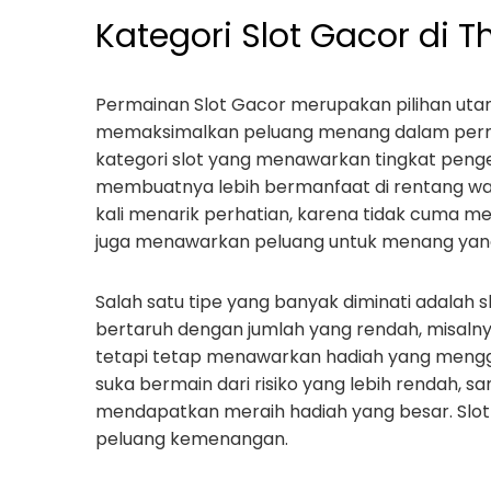
Kategori Slot Gacor di T
Permainan Slot Gacor merupakan pilihan uta
memaksimalkan peluang menang dalam permai
kategori slot yang menawarkan tingkat peng
membuatnya lebih bermanfaat di rentang wak
kali menarik perhatian, karena tidak cuma 
juga menawarkan peluang untuk menang yang 
Salah satu tipe yang banyak diminati adalah s
bertaruh dengan jumlah yang rendah, misalnya 
tetapi tetap menawarkan hadiah yang menggiu
suka bermain dari risiko yang lebih rendah,
mendapatkan meraih hadiah yang besar. Slot
peluang kemenangan.