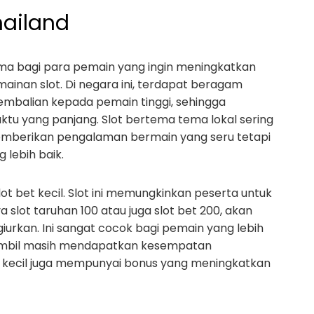
hailand
ma bagi para pemain yang ingin meningkatkan
nan slot. Di negara ini, terdapat beragam
embalian kepada pemain tinggi, sehingga
tu yang panjang. Slot bertema tema lokal sering
memberikan pengalaman bermain yang seru tetapi
lebih baik.
lot bet kecil. Slot ini memungkinkan peserta untuk
slot taruhan 100 atau juga slot bet 200, akan
rkan. Ini sangat cocok bagi pemain yang lebih
 sambil masih mendapatkan kesempatan
 kecil juga mempunyai bonus yang meningkatkan