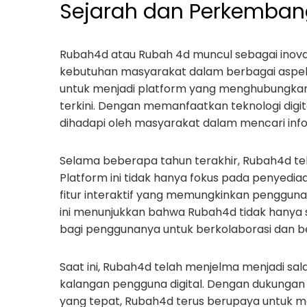
Sejarah dan Perkemba
Rubah4d atau Rubah 4d muncul sebagai inovasi 
kebutuhan masyarakat dalam berbagai aspek.
untuk menjadi platform yang menghubungkan
terkini. Dengan memanfaatkan teknologi dig
dihadapi oleh masyarakat dalam mencari inf
Selama beberapa tahun terakhir, Rubah4d te
Platform ini tidak hanya fokus pada penyedia
fitur interaktif yang memungkinkan pengguna
ini menunjukkan bahwa Rubah4d tidak hanya se
bagi penggunanya untuk berkolaborasi dan b
Saat ini, Rubah4d telah menjelma menjadi sal
kalangan pengguna digital. Dengan dukungan 
yang tepat, Rubah4d terus berupaya untuk m