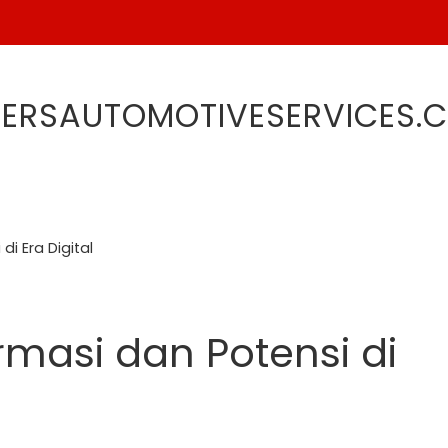
TERSAUTOMOTIVESERVICES.
i Era Digital
masi dan Potensi di