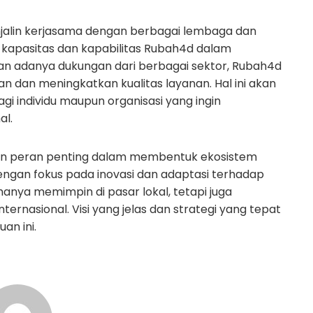
enjalin kerjasama dengan berbagai lembaga dan
n kapasitas dan kapabilitas Rubah4d dalam
n adanya dukungan dari berbagai sektor, Rubah4d
 dan meningkatkan kualitas layanan. Hal ini akan
i individu maupun organisasi yang ingin
al.
an peran penting dalam membentuk ekosistem
. Dengan fokus pada inovasi dan adaptasi terhadap
hanya memimpin di pasar lokal, tetapi juga
ernasional. Visi yang jelas dan strategi yang tepat
an ini.