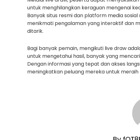
untuk menghilangkan keraguan mengenai keasl
Banyak situs resmi dan platform media sosia
menikmati pengalaman yang interaktif dan
ditarik.
Bagi banyak pemain, mengikuti live draw adala
untuk mengetahui hasil, banyak yang mencari 
Dengan informasi yang tepat dan akses lang
meningkatkan peluang mereka untuk meraih
By fOT