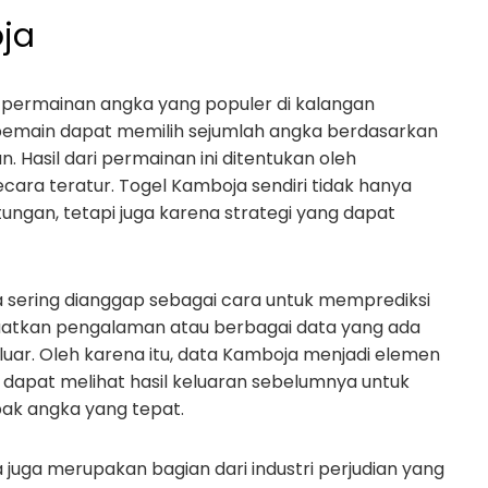
ja
 permainan angka yang populer di kalangan
 pemain dapat memilih sejumlah angka berdasarkan
 Hasil dari permainan ini ditentukan oleh
cara teratur. Togel Kamboja sendiri tidak hanya
ngan, tetapi juga karena strategi yang dapat
a sering dianggap sebagai cara untuk memprediksi
aatkan pengalaman atau berbagai data yang ada
luar. Oleh karena itu, data Kamboja menjadi elemen
 dapat melihat hasil keluaran sebelumnya untuk
k angka yang tepat.
 juga merupakan bagian dari industri perjudian yang