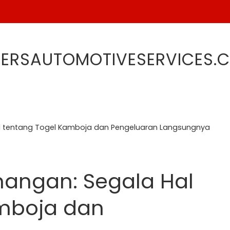
TERSAUTOMOTIVESERVICES.
l tentang Togel Kamboja dan Pengeluaran Langsungnya
angan: Segala Hal
mboja dan