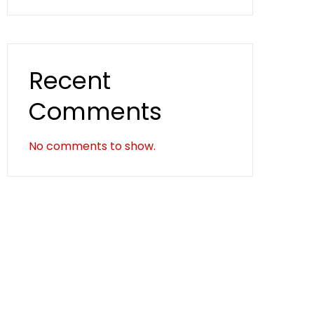
Recent
Comments
No comments to show.