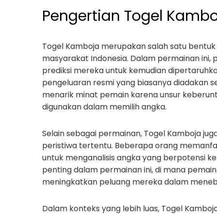
Pengertian Togel Kambo
Togel Kamboja merupakan salah satu bentuk
masyarakat Indonesia. Dalam permainan ini,
prediksi mereka untuk kemudian dipertaruhkan.
pengeluaran resmi yang biasanya diadakan se
menarik minat pemain karena unsur keberuntu
digunakan dalam memilih angka.
Selain sebagai permainan, Togel Kamboja jug
peristiwa tertentu. Beberapa orang memanf
untuk menganalisis angka yang berpotensi ke
penting dalam permainan ini, di mana pemain
meningkatkan peluang mereka dalam meneba
Dalam konteks yang lebih luas, Togel Kamboja