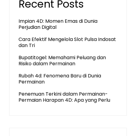
Recent Posts
Impian 4D: Momen Emas di Dunia
Perjudian Digital
Cara Efektif Mengelola Slot Pulsa Indosat
dan Tri
Bupatitogel: Memahami Peluang dan
Risiko dalam Permainan
Rubah 4d: Fenomena Baru di Dunia
Permainan
Penemuan Terkini dalam Permainan-
Permaian Harapan 4D: Apa yang Perlu