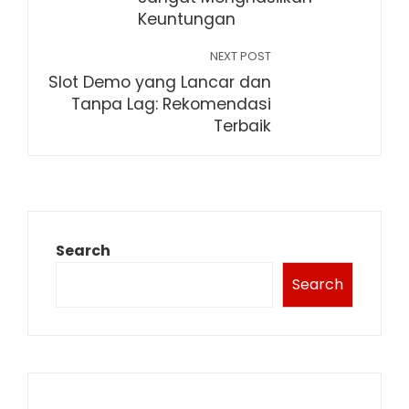
Keuntungan
NEXT POST
Slot Demo yang Lancar dan
Tanpa Lag: Rekomendasi
Terbaik
Search
Search