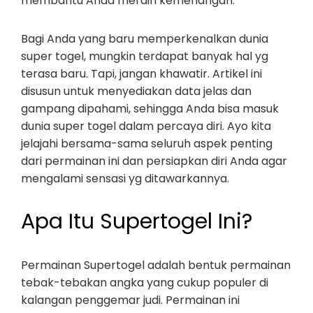
membantu Anda meraih kemenangan.
Bagi Anda yang baru memperkenalkan dunia
super togel, mungkin terdapat banyak hal yg
terasa baru. Tapi, jangan khawatir. Artikel ini
disusun untuk menyediakan data jelas dan
gampang dipahami, sehingga Anda bisa masuk
dunia super togel dalam percaya diri. Ayo kita
jelajahi bersama-sama seluruh aspek penting
dari permainan ini dan persiapkan diri Anda agar
mengalami sensasi yg ditawarkannya.
Apa Itu Supertogel Ini?
Permainan Supertogel adalah bentuk permainan
tebak-tebakan angka yang cukup populer di
kalangan penggemar judi. Permainan ini