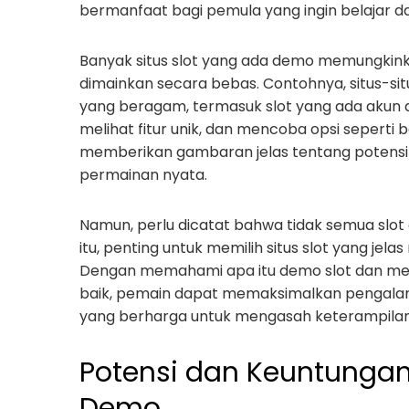
bermanfaat bagi pemula yang ingin belajar d
Banyak situs slot yang ada demo memungkin
dimainkan secara bebas. Contohnya, situs-si
yang beragam, termasuk slot yang ada akun 
melihat fitur unik, dan mencoba opsi seperti beli
memberikan gambaran jelas tentang potens
permainan nyata.
Namun, perlu dicatat bahwa tidak semua slot
itu, penting untuk memilih situs slot yang jel
Dengan memahami apa itu demo slot dan mema
baik, pemain dapat memaksimalkan pengalam
yang berharga untuk mengasah keterampilan
Potensi dan Keuntungan 
Demo