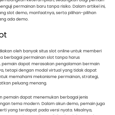
nguji permainan baru tanpa risiko. Dalam artikel ini,
 slot demo, manfaatnya, serta pilihan-pilihan
yang ada demo.
ot
diakan oleh banyak situs slot online untuk memberi
 berbagai permainan slot tanpa harus
o, pemain dapat merasakan pengalaman bermain
 tetapi dengan modal virtual yang tidak dapat
 untuk memahami mekanisme permainan, strategi,
atkan peluang menang.
an pemain dapat menemukan berbagai jenis
t dengan tema modern. Dalam akun demo, pemain juga
ti yang terdapat pada versi nyata. Misalnya,