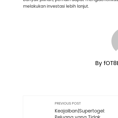
melakukan investasi lebih lanjut.
By fOT
PREVIOUS POST
Keajaiban|Supertogel:
Peluang yang Tidak