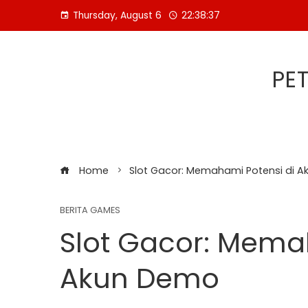
Skip
Thursday, August 6
22:38:37
to
content
PE
Home
Slot Gacor: Memahami Potensi di 
BERITA GAMES
Slot Gacor: Mema
Akun Demo