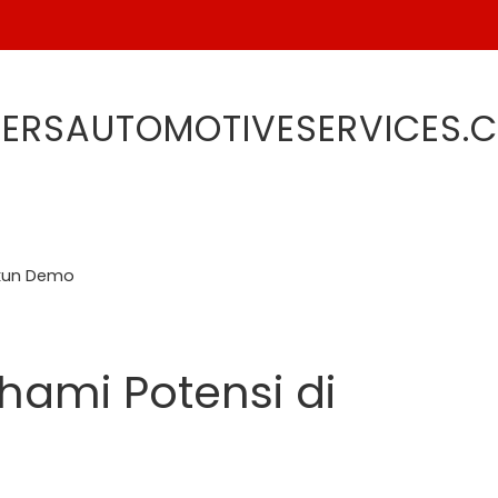
TERSAUTOMOTIVESERVICES.
Akun Demo
hami Potensi di