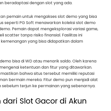
an beradaptasi dengan slot yang ada.
kan pemain untuk mengakses slot demo yang bisa
tus seperti PG Soft menawarkan koleksi slot demo
demo. Pemain dapat mengeksplorasi variasi game,
 scatter tanpa risiko finansial. Fasilitas ini
i kemenangan yang bisa didapatkan dalam
 demo bisa di WD atau menarik saldo. Oleh karena
as mengenai ketentuan dan fitur yang ditawarkan.
stikan bahwa situs tersebut memiliki reputasi
an bermain mereka. Fitur demo pun menjadi alat
 sebelum terjun ke permainan yang sebenarnya.
dari Slot Gacor di Akun