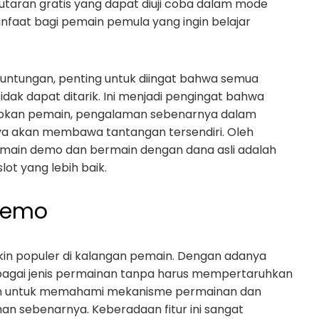
taran gratis yang dapat diuji coba dalam mode
aat bagi pemain pemula yang ingin belajar
ntungan, penting untuk diingat bahwa semua
dak dapat ditarik. Ini menjadi pengingat bahwa
kan pemain, pengalaman sebenarnya dalam
ya akan membawa tantangan tersendiri. Oleh
main demo dan bermain dengan dana asli adalah
ot yang lebih baik.
 Demo
kin populer di kalangan pemain. Dengan adanya
agai jenis permainan tanpa harus mempertaruhkan
an untuk memahami mekanisme permainan dan
an sebenarnya. Keberadaan fitur ini sangat