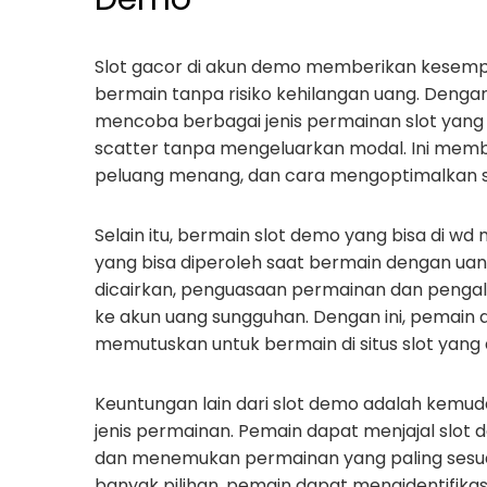
Slot gacor di akun demo memberikan kesem
bermain tanpa risiko kehilangan uang. Den
mencoba berbagai jenis permainan slot yang ad
scatter tanpa mengeluarkan modal. Ini m
peluang menang, dan cara mengoptimalkan s
Selain itu, bermain slot demo yang bisa di 
yang bisa diperoleh saat bermain dengan uan
dicairkan, penguasaan permainan dan penga
ke akun uang sungguhan. Dengan ini, pemain d
memutuskan untuk bermain di situs slot yang
Keuntungan lain dari slot demo adalah kem
jenis permainan. Pemain dapat menjajal slot 
dan menemukan permainan yang paling sesua
banyak pilihan, pemain dapat mengidentifika