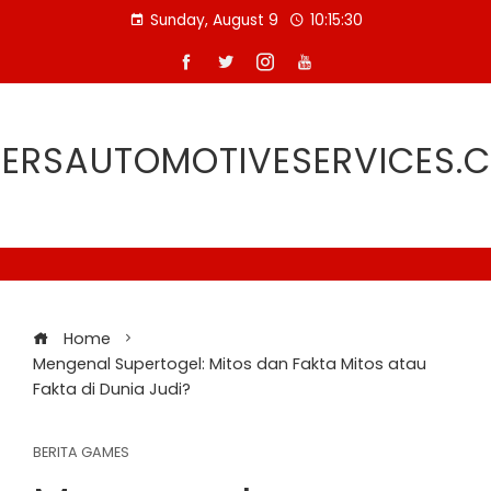
Skip
Sunday, August 9
10:15:31
to
content
TERSAUTOMOTIVESERVICES.
Home
Mengenal Supertogel: Mitos dan Fakta Mitos atau
Fakta di Dunia Judi?
BERITA GAMES