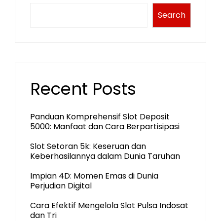
Search
Recent Posts
Panduan Komprehensif Slot Deposit
5000: Manfaat dan Cara Berpartisipasi
Slot Setoran 5k: Keseruan dan
Keberhasilannya dalam Dunia Taruhan
Impian 4D: Momen Emas di Dunia
Perjudian Digital
Cara Efektif Mengelola Slot Pulsa Indosat
dan Tri