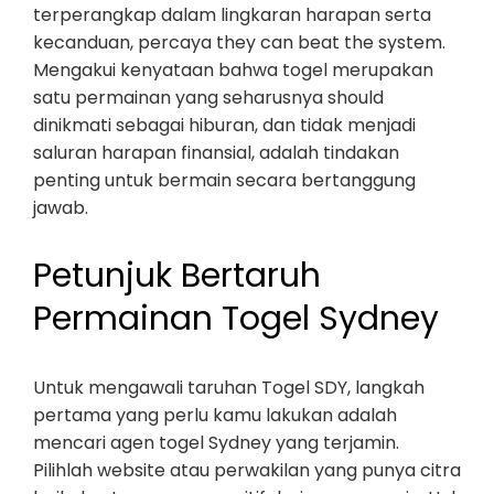
terperangkap dalam lingkaran harapan serta
kecanduan, percaya they can beat the system.
Mengakui kenyataan bahwa togel merupakan
satu permainan yang seharusnya should
dinikmati sebagai hiburan, dan tidak menjadi
saluran harapan finansial, adalah tindakan
penting untuk bermain secara bertanggung
jawab.
Petunjuk Bertaruh
Permainan Togel Sydney
Untuk mengawali taruhan Togel SDY, langkah
pertama yang perlu kamu lakukan adalah
mencari agen togel Sydney yang terjamin.
Pilihlah website atau perwakilan yang punya citra