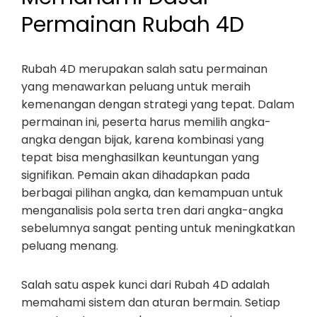
Permainan Rubah 4D
Rubah 4D merupakan salah satu permainan
yang menawarkan peluang untuk meraih
kemenangan dengan strategi yang tepat. Dalam
permainan ini, peserta harus memilih angka-
angka dengan bijak, karena kombinasi yang
tepat bisa menghasilkan keuntungan yang
signifikan. Pemain akan dihadapkan pada
berbagai pilihan angka, dan kemampuan untuk
menganalisis pola serta tren dari angka-angka
sebelumnya sangat penting untuk meningkatkan
peluang menang.
Salah satu aspek kunci dari Rubah 4D adalah
memahami sistem dan aturan bermain. Setiap