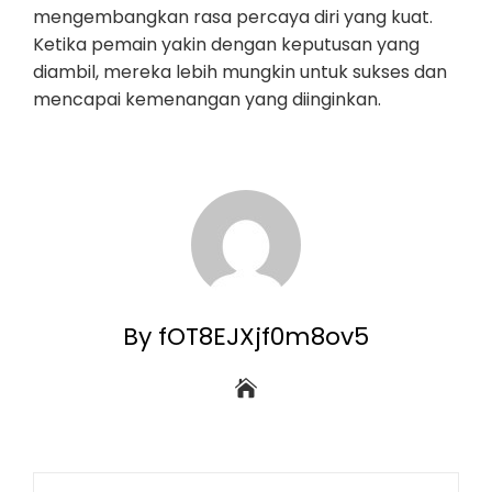
mengembangkan rasa percaya diri yang kuat.
Ketika pemain yakin dengan keputusan yang
diambil, mereka lebih mungkin untuk sukses dan
mencapai kemenangan yang diinginkan.
By fOT8EJXjf0m8ov5