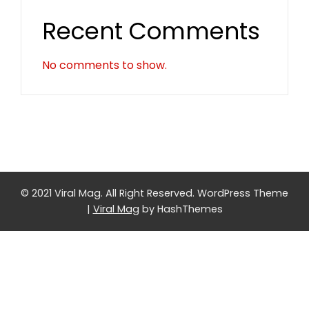
Recent Comments
No comments to show.
© 2021 Viral Mag. All Right Reserved.
WordPress Theme
|
Viral Mag
by HashThemes