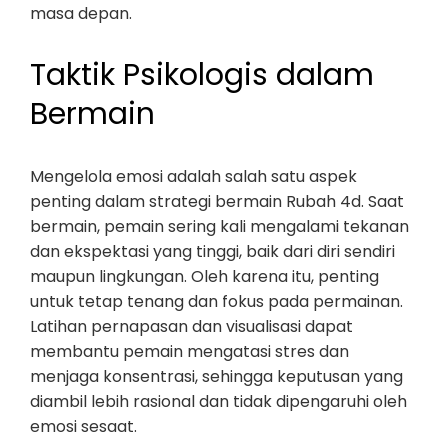
masa depan.
Taktik Psikologis dalam
Bermain
Mengelola emosi adalah salah satu aspek
penting dalam strategi bermain Rubah 4d. Saat
bermain, pemain sering kali mengalami tekanan
dan ekspektasi yang tinggi, baik dari diri sendiri
maupun lingkungan. Oleh karena itu, penting
untuk tetap tenang dan fokus pada permainan.
Latihan pernapasan dan visualisasi dapat
membantu pemain mengatasi stres dan
menjaga konsentrasi, sehingga keputusan yang
diambil lebih rasional dan tidak dipengaruhi oleh
emosi sesaat.