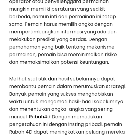
operator atau penyelenggara permainan
mungkin memiliki peraturan yang sedikit
berbeda, namun inti dari permainan ini tetap
sama. Pemain harus memilih angka dengan
mempertimbangkan informasi yang ada dan
melakukan prediksi yang cerdas. Dengan
pemahaman yang baik tentang mekanisme
permainan, pemain bisa meminimalkan risiko
dan memaksimalkan potensi keuntungan.
Melihat statistik dan hasil sebelumnya dapat
membantu pemain dalam merumuskan strategi.
Banyak pemain yang sukses menghabiskan
waktu untuk mengamati hasil-hasil sebelumnya
dan menentukan angka-angka yang sering
muncul.
Rubah4d
Dengan memadukan
pengetahuan ini dengan insting pribadi, pemain
Rubah 4D dapat meningkatkan peluang mereka