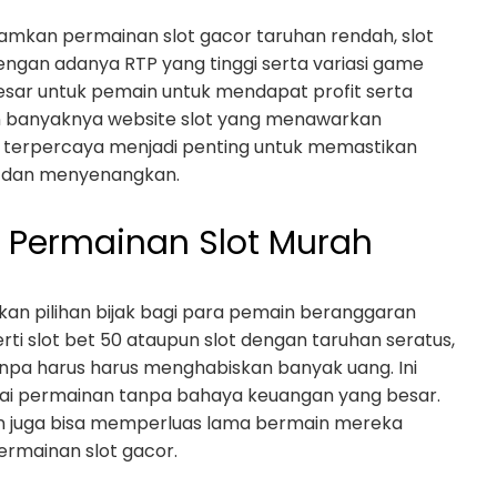
mkan permainan slot gacor taruhan rendah, slot
engan adanya RTP yang tinggi serta variasi game
esar untuk pemain untuk mendapat profit serta
an banyaknya website slot yang menawarkan
ot terpercaya menjadi penting untuk memastikan
 dan menyenangkan.
Permainan Slot Murah
n pilihan bijak bagi para pemain beranggaran
rti slot bet 50 ataupun slot dengan taruhan seratus,
pa harus harus menghabiskan banyak uang. Ini
 permainan tanpa bahaya keuangan yang besar.
in juga bisa memperluas lama bermain mereka
ermainan slot gacor.