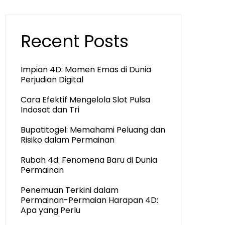
Recent Posts
Impian 4D: Momen Emas di Dunia
Perjudian Digital
Cara Efektif Mengelola Slot Pulsa
Indosat dan Tri
Bupatitogel: Memahami Peluang dan
Risiko dalam Permainan
Rubah 4d: Fenomena Baru di Dunia
Permainan
Penemuan Terkini dalam
Permainan-Permaian Harapan 4D:
Apa yang Perlu