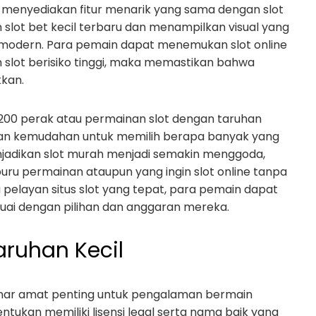
 menyediakan fitur menarik yang sama dengan slot
 slot bet kecil terbaru dan menampilkan visual yang
odern. Para pemain dapat menemukan slot online
n slot berisiko tinggi, maka memastikan bahwa
kkan.
ot 200 perak atau permainan slot dengan taruhan
an kemudahan untuk memilih berapa banyak yang
njadikan slot murah menjadi semakin menggoda,
ru permainan ataupun yang ingin slot online tanpa
 pelayan situs slot yang tepat, para pemain dapat
suai dengan pilihan dan anggaran mereka.
Taruhan Kecil
benar amat penting untuk pengalaman bermain
ntukan memiliki lisensi legal serta nama baik yang