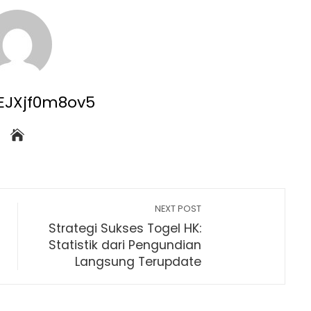
8EJXjf0m8ov5
NEXT POST
Strategi Sukses Togel HK:
Statistik dari Pengundian
Langsung Terupdate