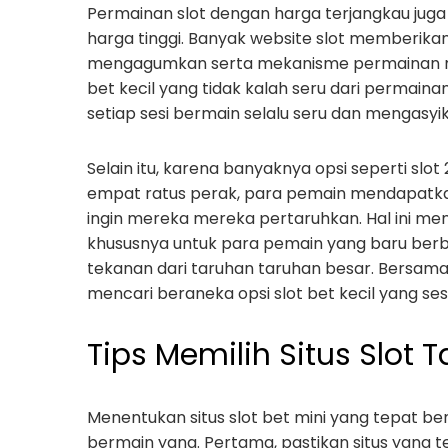
Permainan slot dengan harga terjangkau juga
harga tinggi. Banyak website slot memberikan
mengagumkan serta mekanisme permainan m
bet kecil yang tidak kalah seru dari permaina
setiap sesi bermain selalu seru dan mengasyi
Selain itu, karena banyaknya opsi seperti sl
empat ratus perak, para pemain mendapatk
ingin mereka mereka pertaruhkan. Hal ini me
khususnya untuk para pemain yang baru berbu
tekanan dari taruhan taruhan besar. Bersama
mencari beraneka opsi slot bet kecil yang se
Tips Memilih Situs Slot 
Menentukan situs slot bet mini yang tepat 
bermain yang. Pertama, pastikan situs yang te