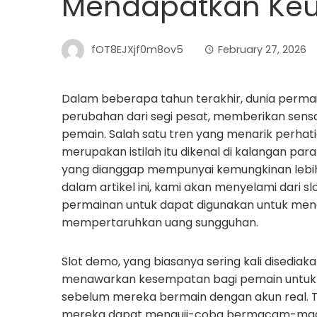
Mendapatkan Ke
fOT8EJXjf0m8ov5
February 27, 2026
Dalam beberapa tahun terakhir, dunia perma
perubahan dari segi pesat, memberikan sens
pemain. Salah satu tren yang menarik perhati
merupakan istilah itu dikenal di kalangan par
yang dianggap mempunyai kemungkinan lebih
dalam artikel ini, kami akan menyelami dari 
permainan untuk dapat digunakan untuk men
mempertaruhkan uang sungguhan.
Slot demo, yang biasanya sering kali disediak
menawarkan kesempatan bagi pemain untuk 
sebelum mereka bermain dengan akun real. Tid
mereka dapat menguji-coba bermacam-macam j