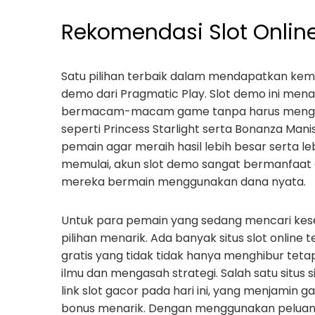
Rekomendasi Slot Onli
Satu pilihan terbaik dalam mendapatkan kem
demo dari Pragmatic Play. Slot demo ini m
bermacam-macam game tanpa harus mengel
seperti Princess Starlight serta Bonanza Ma
pemain agar meraih hasil lebih besar serta l
memulai, akun slot demo sangat bermanfaat
mereka bermain menggunakan dana nyata.
Untuk para pemain yang sedang mencari kesena
pilihan menarik. Ada banyak situs slot onlin
gratis yang tidak tidak hanya menghibur t
ilmu dan mengasah strategi. Salah satu situs 
link slot gacor pada hari ini, yang menjamin
bonus menarik. Dengan menggunakan peluan