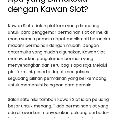
dengan Kawan Slot?
Kawan Slot adalah platform yang dirancang
untuk para penggemar permainan slot online, di
mana semua pemain dapat menikmati beraneka
macam permainan dengan mudah. Dengan
antarmuka yang mudah digunakan, Kawan Slot
menawarkan pengalaman bermain yang
menyenangkan dan seru bagi siapa saja. Melalui
platform ini, peserta dapat mengakses
segudang pilihan permainan yang berkembang
untuk memenuhi keinginan para pemain.
Salah satu nilai tambah Kawan Slot ialah peluang
besar untuk menang. Tiada permainan slot yang
ada ditawarkan menyediakan peluang berbeda-