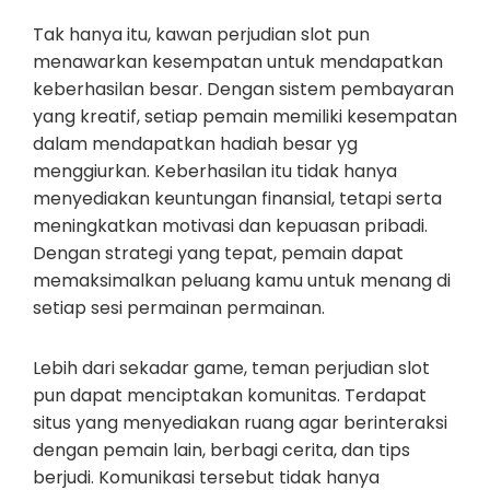
Tak hanya itu, kawan perjudian slot pun
menawarkan kesempatan untuk mendapatkan
keberhasilan besar. Dengan sistem pembayaran
yang kreatif, setiap pemain memiliki kesempatan
dalam mendapatkan hadiah besar yg
menggiurkan. Keberhasilan itu tidak hanya
menyediakan keuntungan finansial, tetapi serta
meningkatkan motivasi dan kepuasan pribadi.
Dengan strategi yang tepat, pemain dapat
memaksimalkan peluang kamu untuk menang di
setiap sesi permainan permainan.
Lebih dari sekadar game, teman perjudian slot
pun dapat menciptakan komunitas. Terdapat
situs yang menyediakan ruang agar berinteraksi
dengan pemain lain, berbagi cerita, dan tips
berjudi. Komunikasi tersebut tidak hanya