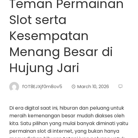
Teman Permainan
Slot serta
Kesempatan
Menang Besar di
Hujung Jari
fOT8EJXjf0m8ov5
March 10, 2026
Di era digital saat ini, hiburan dan peluang untuk
meraih kemenangan besar mudah diakses oleh
kita. Satu pilihan yang mulai banyak diminati yaitu
permainan slot di internet, yang bukan hanya