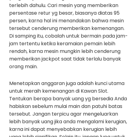
terlebih dahulu. Cari mesin yang memberikan
persentase retur yg besar, biasanya diatas 95
persen, karna hal ini menandakan bahwa mesin
tersebut cenderung memberikan kemenangan.
Di samping itu, cobalah untuk bermain pada jam-
jam tertentu ketika keramaian pemain lebih
rendah, karna mesin mungkin lebih cenderung
memberikan jackpot saat tidak terlalu banyak
orang main.
Menetapkan anggaran juga adalah kunci utama
untuk meraih kemenangan di Kawan Slot.
Tentukan berapa banyak uang yg bersedia Anda
habiskan sebelum mulai main dan patuhi batas
tersebut. Jangan terpicu agar mengeluarkan
lebih banyak uang jika anda mengalami kerugian,
karna ini dapat menyebabkan kerugian lebih
yang lebih signifikan. Selain itu, jangan lupa untuk