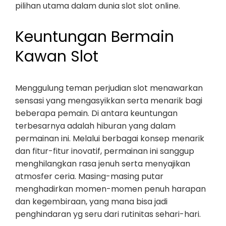
pilihan utama dalam dunia slot slot online.
Keuntungan Bermain
Kawan Slot
Menggulung teman perjudian slot menawarkan
sensasi yang mengasyikkan serta menarik bagi
beberapa pemain. Di antara keuntungan
terbesarnya adalah hiburan yang dalam
permainan ini. Melalui berbagai konsep menarik
dan fitur-fitur inovatif, permainan ini sanggup
menghilangkan rasa jenuh serta menyajikan
atmosfer ceria. Masing-masing putar
menghadirkan momen-momen penuh harapan
dan kegembiraan, yang mana bisa jadi
penghindaran yg seru dari rutinitas sehari-hari.