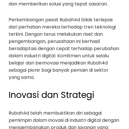
dan memberikan solusi yang tepat sasaran.
Perkembangan pesat Rubah4d tidak terlepas
dari perhatian mereka terhadap tren teknologi
terkini. Dengan terus melakukan riset dan
pengembangan, perusahaan ini berhasil
beradaptasi dengan cepat terhadap perubahan
dalam industri digital. Komitmen untuk selalu
belajar dan berinovasi menjadikan Rubah4d
sebagai pionir bagi banyak pemain di sektor
yang sama.
Inovasi dan Strategi
Rubah4d telah membuktikan diri sebagai
pemimpin dalam inovasi di industri digital dengan
mengembangkan produk dan layanan yang