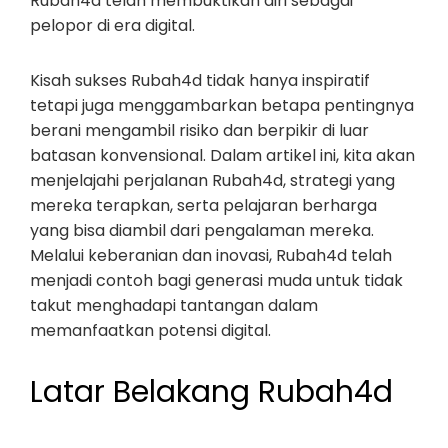
Rubah4d telah membuktikan diri sebagai
pelopor di era digital.
Kisah sukses Rubah4d tidak hanya inspiratif
tetapi juga menggambarkan betapa pentingnya
berani mengambil risiko dan berpikir di luar
batasan konvensional. Dalam artikel ini, kita akan
menjelajahi perjalanan Rubah4d, strategi yang
mereka terapkan, serta pelajaran berharga
yang bisa diambil dari pengalaman mereka.
Melalui keberanian dan inovasi, Rubah4d telah
menjadi contoh bagi generasi muda untuk tidak
takut menghadapi tantangan dalam
memanfaatkan potensi digital.
Latar Belakang Rubah4d