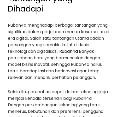
Dihadapi
Rubah4d menghadapi berbagai tantangan yang
signifikan dalam perjalanan menuju kesuksesan di
era digital. Salah satu tantangan utama adalah
persaingan yang semakin ketat di dunia
teknologi dan digitalisasi.
Rubah4d
Banyak
perusahaan baru yang bermunculan dengan
model bisnis inovatif, sehingga Rubah4d harus
terus beradaptasi dan berinovasi agar tetap
relevan dan menarik perhatian pelanggan.
Selain itu, perubahan cepat dalam teknologi juga
menjadi kendala tersendiri bagi Rubah4d.
Dengan perkembangan teknologi yang terus
menerus, kebutuhan dan preferensi pengguna