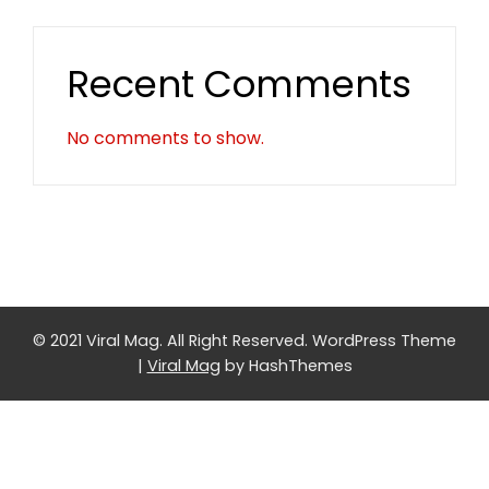
Recent Comments
No comments to show.
© 2021 Viral Mag. All Right Reserved.
WordPress Theme
|
Viral Mag
by HashThemes