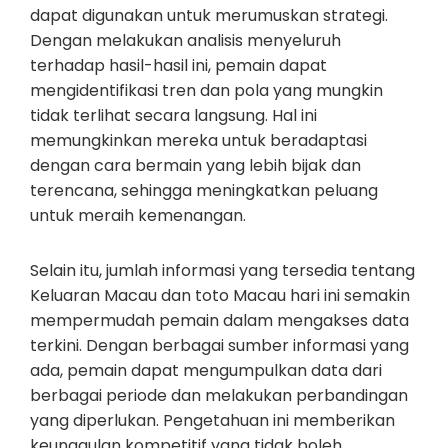
dapat digunakan untuk merumuskan strategi.
Dengan melakukan analisis menyeluruh
terhadap hasil-hasil ini, pemain dapat
mengidentifikasi tren dan pola yang mungkin
tidak terlihat secara langsung. Hal ini
memungkinkan mereka untuk beradaptasi
dengan cara bermain yang lebih bijak dan
terencana, sehingga meningkatkan peluang
untuk meraih kemenangan.
Selain itu, jumlah informasi yang tersedia tentang
Keluaran Macau dan toto Macau hari ini semakin
mempermudah pemain dalam mengakses data
terkini. Dengan berbagai sumber informasi yang
ada, pemain dapat mengumpulkan data dari
berbagai periode dan melakukan perbandingan
yang diperlukan. Pengetahuan ini memberikan
keunggulan kompetitif yang tidak boleh