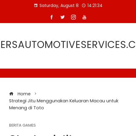
Skip
Saturday, August 8
14:21:34
to
content
TERSAUTOMOTIVESERVICES.
Home
Strategi Jitu Menggunakan Keluaran Macau untuk
Menang di Toto
BERITA GAMES