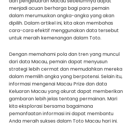
dari pengeluaran Macau sebelumnya dapat
menjadi acuan berharga bagi para pemain
dalam merumuskan angka-angka yang akan
dipilih. Dalam artikel ini, kita akan membahas
cara-cara efektif menggunakan data tersebut
untuk meraih kemenangan dalam Toto.
Dengan memahami pola dan tren yang muncul
dari data Macau, pemain dapat menyusun
strategi lebih cermat dan memudahkan mereka
dalam memilih angka yang berpotensi. Selain itu,
informasi mengenai Macau Prize dan data
Keluaran Macau yang akurat dapat memberikan
gambaran lebih jelas tentang permainan. Mari
kita eksplorasi bersama bagaimana
pemanfaatan informasi ini dapat membantu
Anda meraih sukses dalam Toto Macau hari ini.