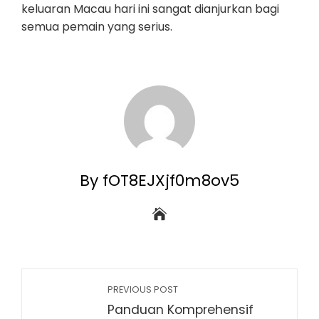
keluaran Macau hari ini sangat dianjurkan bagi
semua pemain yang serius.
By fOT8EJXjf0m8ov5
PREVIOUS POST
Panduan Komprehensif