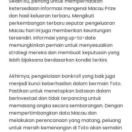
Selain itu, penting untuk memperhatikan
ketersediaan informasi mengenai Macau Prize
dan hasil keluaran terbaru. Mengikuti
perkembangan terbaru seputar pengeluaran
Macau hari ini juga memberikan keuntungan
tersendiri. Informasi yang up-to-date
memungkinkan pemain untuk menyesuaikan
strategi mereka dan membuat keputusan yang
lebih bijaksana berdasarkan kondisi terkini.
Akhirnya, pengelolaan bankroll yang baik juga
menjadi kunci keberhasilan dalam bermain Toto.
Pastikan untuk menetapkan batasan dalam
berinvestasi dan tidak terpancing untuk
memasang angka secara sembarangan. Dengan
mempertimbangkan data Macau dan
melakukan perencanaan yang matang, peluang
untuk meraih kemenangan di Toto akan semakin