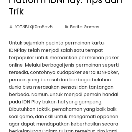
Platform IDNPlay: Tips dan
Trik
fOT8EJXjf0m8ov5
Berita Games
Untuk sejumlah pecinta permainan kartu,
IDNPlay telah menjadi salah satu tempat
terpopuler untuk memainkan permainan poker
online. Melalui berbagai jenis permainan seperti
tersedia, contohnya Kudapoker serta IDNPoker,
pemain yang berasal dari berbagai belahan
dunia bisa merasakan sensasi dan tantangan
berbeda. Namun, untuk menjadi pemain handal
pada IDN Play bukan hal yang gampang.
Dibutuhkan taktik, pemahaman yang baik baik
soal game, dan skill untuk mengamati opponen
agar dapat mendapatkan keberhasilan secara
berkelanjutan.Dalam tulisan tersebut, tim kami