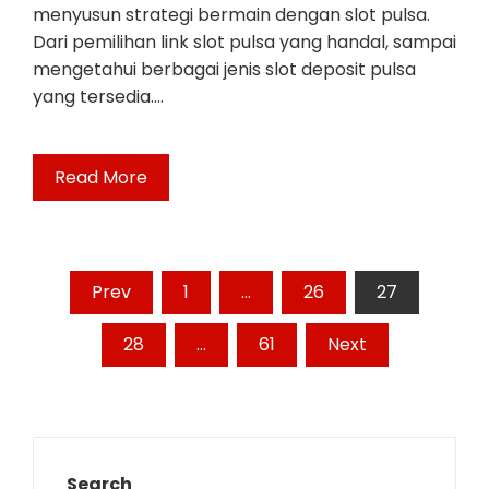
menyusun strategi bermain dengan slot pulsa.
Dari pemilihan link slot pulsa yang handal, sampai
mengetahui berbagai jenis slot deposit pulsa
yang tersedia.…
Read More
Posts
Prev
1
…
26
27
pagination
28
…
61
Next
Search