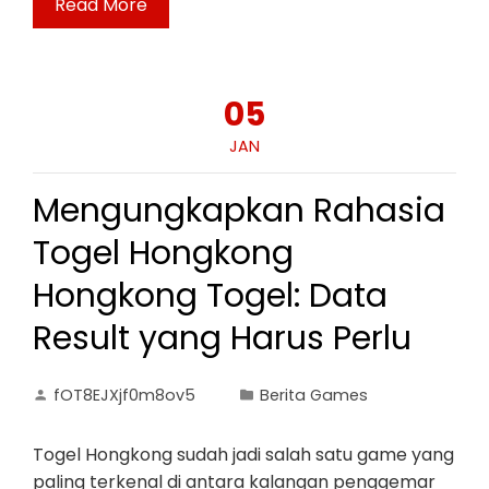
Read More
05
JAN
Mengungkapkan Rahasia
Togel Hongkong
Hongkong Togel: Data
Result yang Harus Perlu
fOT8EJXjf0m8ov5
Berita Games
Togel Hongkong sudah jadi salah satu game yang
paling terkenal di antara kalangan penggemar