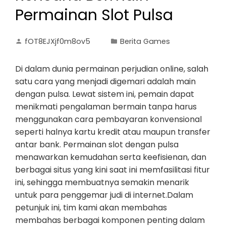
Permainan Slot Pulsa
fOT8EJXjf0m8ov5
Berita Games
Di dalam dunia permainan perjudian online, salah
satu cara yang menjadi digemari adalah main
dengan pulsa. Lewat sistem ini, pemain dapat
menikmati pengalaman bermain tanpa harus
menggunakan cara pembayaran konvensional
seperti halnya kartu kredit atau maupun transfer
antar bank. Permainan slot dengan pulsa
menawarkan kemudahan serta keefisienan, dan
berbagai situs yang kini saat ini memfasilitasi fitur
ini, sehingga membuatnya semakin menarik
untuk para penggemar judi di internet.Dalam
petunjuk ini, tim kami akan membahas
membahas berbagai komponen penting dalam