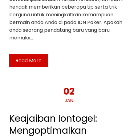
hendak memberikan beberapa tip serta trik
berguna untuk meningkatkan kemampuan
bermain anda Anda di pada IDN Poker. Apakah
anda seorang pendatang baru yang baru
memulai…
Read More
02
JAN
Keajaiban Iontogel:
Mengoptimalkan