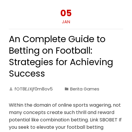
05
JAN
An Complete Guide to
Betting on Football:
Strategies for Achieving
Success
fOT8EJXjf0m8ov5
Berita Games
Within the domain of online sports wagering, not
many concepts create such thrill and reward
potential like combination betting. Link SBOBET If
you seek to elevate your football betting