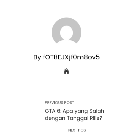
By fOT8EJXjf0m8ov5
PREVIOUS POST
GTA 6: Apa yang Salah
dengan Tanggal Rilis?
NEXT POST