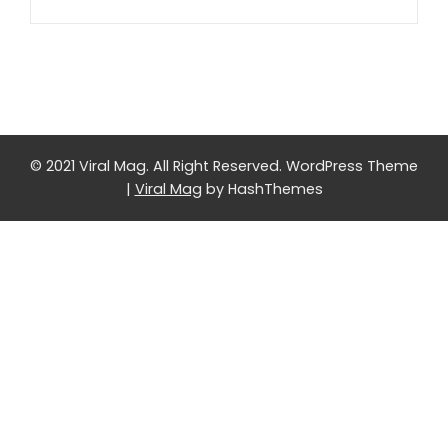
© 2021 Viral Mag. All Right Reserved.
WordPress Theme
|
Viral Mag
by HashThemes