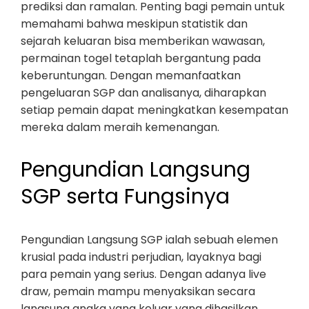
prediksi dan ramalan. Penting bagi pemain untuk
memahami bahwa meskipun statistik dan
sejarah keluaran bisa memberikan wawasan,
permainan togel tetaplah bergantung pada
keberuntungan. Dengan memanfaatkan
pengeluaran SGP dan analisanya, diharapkan
setiap pemain dapat meningkatkan kesempatan
mereka dalam meraih kemenangan.
Pengundian Langsung
SGP serta Fungsinya
Pengundian Langsung SGP ialah sebuah elemen
krusial pada industri perjudian, layaknya bagi
para pemain yang serius. Dengan adanya live
draw, pemain mampu menyaksikan secara
langsung angka yang keluar yang dihasilkan,