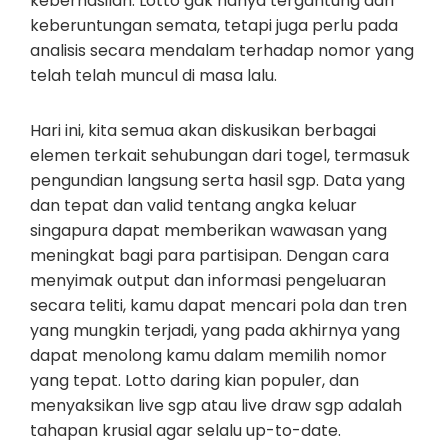
keberhasilan. Lotto gak hanya tergantung dari
keberuntungan semata, tetapi juga perlu pada
analisis secara mendalam terhadap nomor yang
telah telah muncul di masa lalu.
Hari ini, kita semua akan diskusikan berbagai
elemen terkait sehubungan dari togel, termasuk
pengundian langsung serta hasil sgp. Data yang
dan tepat dan valid tentang angka keluar
singapura dapat memberikan wawasan yang
meningkat bagi para partisipan. Dengan cara
menyimak output dan informasi pengeluaran
secara teliti, kamu dapat mencari pola dan tren
yang mungkin terjadi, yang pada akhirnya yang
dapat menolong kamu dalam memilih nomor
yang tepat. Lotto daring kian populer, dan
menyaksikan live sgp atau live draw sgp adalah
tahapan krusial agar selalu up-to-date.