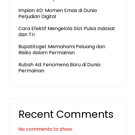
Impian 4D: Momen Emas di Dunia
Perjudian Digital
Cara Efektif Mengelola Slot Pulsa Indosat
dan Tri
Bupatitogel: Memahami Peluang dan
Risiko dalam Permainan
Rubah 4d: Fenomena Baru di Dunia
Permainan
Recent Comments
No comments to show.