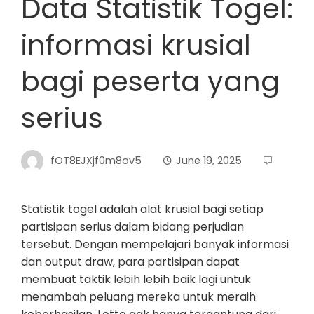
Data Statistik Togel:
informasi krusial
bagi peserta yang
serius
fOT8EJXjf0m8ov5
June 19, 2025
Statistik togel adalah alat krusial bagi setiap
partisipan serius dalam bidang perjudian
tersebut. Dengan mempelajari banyak informasi
dan output draw, para partisipan dapat
membuat taktik lebih lebih baik lagi untuk
menambah peluang mereka untuk meraih