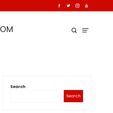
COM
Search
Search