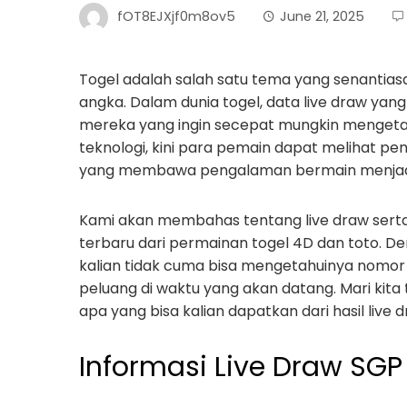
fOT8EJXjf0m8ov5
June 21, 2025
Togel adalah salah satu tema yang senanti
angka. Dalam dunia togel, data live draw yan
mereka yang ingin secepat mungkin mengeta
teknologi, kini para pemain dapat melihat pe
yang membawa pengalaman bermain menjadi
Kami akan membahas tentang live draw serta 
terbaru dari permainan togel 4D dan toto. D
kalian tidak cuma bisa mengetahuinya nomor
peluang di waktu yang akan datang. Mari kita
apa yang bisa kalian dapatkan dari hasil live dr
Informasi Live Draw SGP