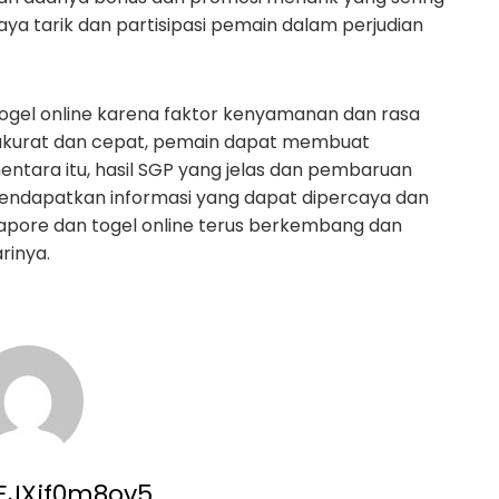
aya tarik dan partisipasi pemain dalam perjudian
 togel online karena faktor kenyamanan dan rasa
akurat dan cepat, pemain dapat membuat
entara itu, hasil SGP yang jelas dan pembaruan
ndapatkan informasi yang dapat dipercaya dan
apore dan togel online terus berkembang dan
rinya.
8EJXjf0m8ov5