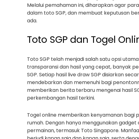
Melalui pemahaman ini, diharapkan agar pa
dalam toto SGP, dan membuat keputusan bert
ada.
Toto SGP dan Togel Onli
Toto SGP telah menjadi salah satu opsi utama 
transparansi dan hasil yang cepat, banyak p
SGP. Setiap hasil live draw SGP disiarkan s
mendebarkan dan memenuhi bagi penontonnya. 
memberikan berita terbaru mengenai hasil
perkembangan hasil terkini.
Togel online memberikan kenyamanan bagi p
rumah. Dengan hanya menggunakan gadget 
permainan, termasuk Toto Singapore. Manfaat 
berjudi kapan saja dan kapan saja, serta de