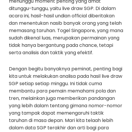
menunggu moment penting yang amat
ditunggu-tunggu, yaitu live draw SGP. Di dalam
acara ini, hasil-hasil undian official diberitakan
dan menentukan nasib banyak orang yang telah
memasang taruhan. Togel Singapore, yang mana
sudah dikenal luas, merupakan permainan yang
tidak hanya bergantung pada chance, tetapi
serta analisis dan taktik yang efektif.
Dengan begitu banyaknya peminat, penting bagi
kita untuk melakukan analisa pada hasil live draw
SGP setiap setiap minggu. Ini tidak cuma
membantu para pemain memahami pola dan
tren, melainkan juga memberikan pandangan
yang lebih dalam tentang gimana nomor-nomor
yang tampak dapat memengaruhi taktik
taruhan di masa depan. Mari kita telaah lebih
dalam data SGP terakhir dan arti bagi para