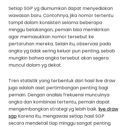
Setiap SGP yg diumumkan dapat menyediakan
wawasan baru. Contohnya, jika nomor tertentu
tampil dalam konsisten selama beberapa
minggu belakangan, pemain bisa memikirkan
agar memasukkan nomor tersebut ke
pertaruhan mereka. Selain itu, observasi pada
angka yg tidak sering keluar pun penting, sebab
mungkin bahwa angka tersebut akan segera
muncul dalam yg dekat.
Tren statistik yang terbentuk dari hasil live draw
juga adalah aset pertimbangan penting bagi
pemain. Dengan analisis frekuensi munculnya
angka dan kombinasi tertentu, pemain dapat
mengembangkan strategi yg lebih baik.
live draw
sgp
Karena itu, mengawasi setiap hasil SGP
secara mendetail tiap minggu sangat penting