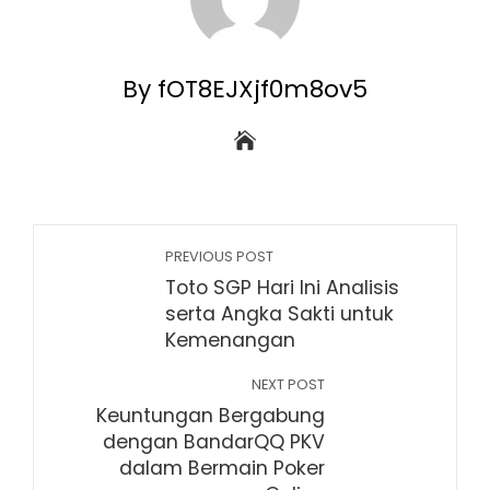
By fOT8EJXjf0m8ov5
PREVIOUS POST
Toto SGP Hari Ini Analisis
serta Angka Sakti untuk
Kemenangan
NEXT POST
Keuntungan Bergabung
dengan BandarQQ PKV
dalam Bermain Poker