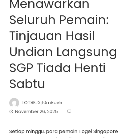
Menawarkan
Seluruh Pemain:
Tinjauan Hasil
Undian Langsung
SGP Tiada Henti
Sabtu
fOT8EJXjf0m8ov5
November 26, 2025
Setiap minggu, para pemain Togel Singapore