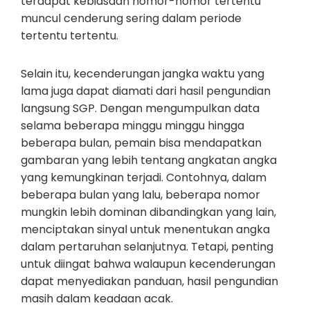
terdapat kebiasaan nomor-nomor tertentu
muncul cenderung sering dalam periode
tertentu tertentu.
Selain itu, kecenderungan jangka waktu yang
lama juga dapat diamati dari hasil pengundian
langsung SGP. Dengan mengumpulkan data
selama beberapa minggu minggu hingga
beberapa bulan, pemain bisa mendapatkan
gambaran yang lebih tentang angkatan angka
yang kemungkinan terjadi. Contohnya, dalam
beberapa bulan yang lalu, beberapa nomor
mungkin lebih dominan dibandingkan yang lain,
menciptakan sinyal untuk menentukan angka
dalam pertaruhan selanjutnya. Tetapi, penting
untuk diingat bahwa walaupun kecenderungan
dapat menyediakan panduan, hasil pengundian
masih dalam keadaan acak.