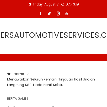
Skip
Friday, August 7
07:43:20
to
content
TERSAUTOMOTIVESERVICES.
Home
Menawarkan Seluruh Pemain: Tinjauan Hasil Undian
Langsung SGP Tiada Henti Sabtu
BERITA GAMES