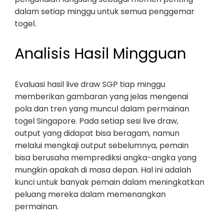
dalam setiap minggu untuk semua penggemar
togel.
Analisis Hasil Mingguan
Evaluasi hasil live draw SGP tiap minggu
memberikan gambaran yang jelas mengenai
pola dan tren yang muncul dalam permainan
togel Singapore. Pada setiap sesi live draw,
output yang didapat bisa beragam, namun
melalui mengkaji output sebelumnya, pemain
bisa berusaha memprediksi angka-angka yang
mungkin apakah di masa depan. Hal ini adalah
kunci untuk banyak pemain dalam meningkatkan
peluang mereka dalam memenangkan
permainan.