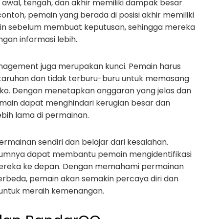
 awal, tengah, dan akhir memiliki dampak besar
ontoh, pemain yang berada di posisi akhir memiliki
lain sebelum membuat keputusan, sehingga mereka
gan informasi lebih.
management juga merupakan kunci. Pemain harus
taruhan dan tidak terburu-buru untuk memasang
ko. Dengan menetapkan anggaran yang jelas dan
pemain dapat menghindari kerugian besar dan
bih lama di permainan.
ermainan sendiri dan belajar dari kesalahan.
lumnya dapat membantu pemain mengidentifikasi
 mereka ke depan. Dengan memahami permainan
erbeda, pemain akan semakin percaya diri dan
untuk meraih kemenangan.