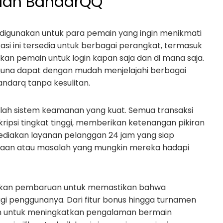
gulan BandarQQ
igunakan untuk para pemain yang ingin menikmati
si ini tersedia untuk berbagai perangkat, termasuk
n pemain untuk login kapan saja dan di mana saja.
gguna dapat dengan mudah menjelajahi berbagai
andarq tanpa kesulitan.
dalah sistem keamanan yang kuat. Semua transaksi
kripsi tingkat tinggi, memberikan ketenangan pikiran
yediakan layanan pelanggan 24 jam yang siap
aan atau masalah yang mungkin mereka hadapi
akukan pembaruan untuk memastikan bahwa
i penggunanya. Dari fitur bonus hingga turnamen
in untuk meningkatkan pengalaman bermain