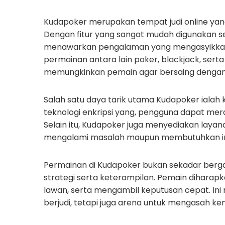
Kudapoker merupakan tempat judi online yan
Dengan fitur yang sangat mudah digunakan 
menawarkan pengalaman yang mengasyikkan 
permainan antara lain poker, blackjack, sert
memungkinkan pemain agar bersaing dengan l
Salah satu daya tarik utama Kudapoker iala
teknologi enkripsi yang, pengguna dapat mer
Selain itu, Kudapoker juga menyediakan lay
mengalami masalah maupun membutuhkan info
Permainan di Kudapoker bukan sekadar berg
strategi serta keterampilan. Pemain diharap
lawan, serta mengambil keputusan cepat. In
berjudi, tetapi juga arena untuk mengasah ke