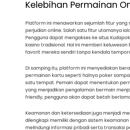
Kelebihan Permainan On
Platform ini menawarkan sejumlah fitur yang
perjudian online. Salah satu fitur utamanya 
Pengguna dapat mengakses ke situs Kudapoker
kasino tradisional. Hal ini memberi keluwes
favorit mereka sendiri tanpa kendala tempor
Di samping itu, platform ini menyediakan be
permainan kartu seperti halnya poker sampai
satu tempat. Pemain dapat menentukan perma
yang menjadikan pengalaman bermain menjadi
friendly, pengguna akan dapat betah berlama
Keamanan dan ketersediaan juga menjadi meru
dilengkapi memiliki dengan sistem keamana
melindungi informasi pribadi serta transaksi 