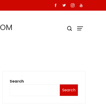
COM
Search
Search