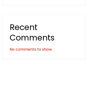
Recent
Comments
No comments to show.