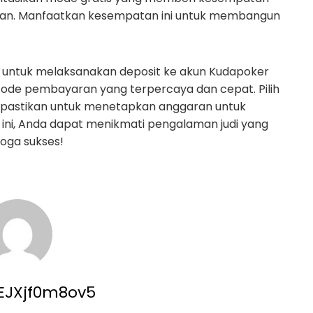
han. Manfaatkan kesempatan ini untuk membangun
pa untuk melaksanakan deposit ke akun Kudapoker
tode pembayaran yang terpercaya dan cepat. Pilih
 pastikan untuk menetapkan anggaran untuk
ini, Anda dapat menikmati pengalaman judi yang
oga sukses!
8EJXjf0m8ov5