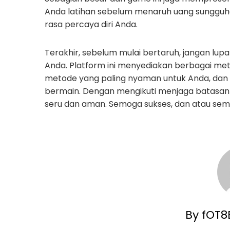
Anda latihan sebelum menaruh uang sunggu
rasa percaya diri Anda.
Terakhir, sebelum mulai bertaruh, jangan lu
Anda. Platform ini menyediakan berbagai me
metode yang paling nyaman untuk Anda, dan
bermain. Dengan mengikuti menjaga batasan 
seru dan aman. Semoga sukses, dan atau sem
By fOT