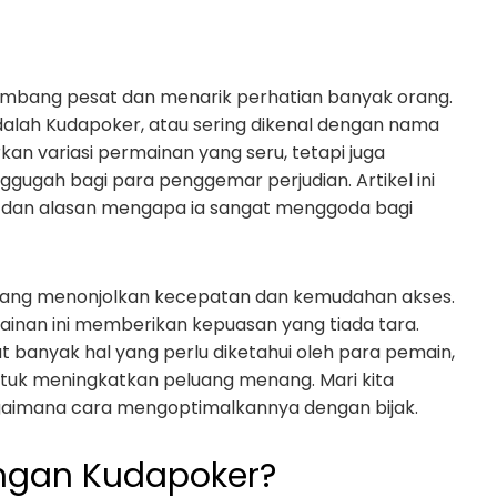
berkembang pesat dan menarik perhatian banyak orang.
dalah Kudapoker, atau sering dikenal dengan nama
kan variasi permainan yang seru, tetapi juga
gah bagi para penggemar perjudian. Artikel ini
r dan alasan mengapa ia sangat menggoda bagi
ne yang menonjolkan kecepatan dan kemudahan akses.
nan ini memberikan kepuasan yang tiada tara.
t banyak hal yang perlu diketahui oleh para pemain,
 untuk meningkatkan peluang menang. Mari kita
agaimana cara mengoptimalkannya dengan bijak.
ngan Kudapoker?