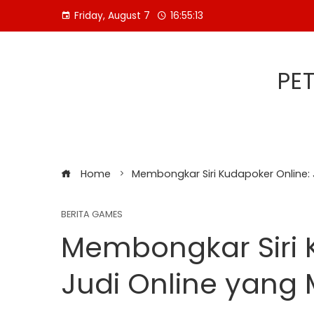
Skip
Friday, August 7
16:55:13
to
content
PE
Home
Membongkar Siri Kudapoker Online:
BERITA GAMES
Membongkar Siri 
Judi Online yang