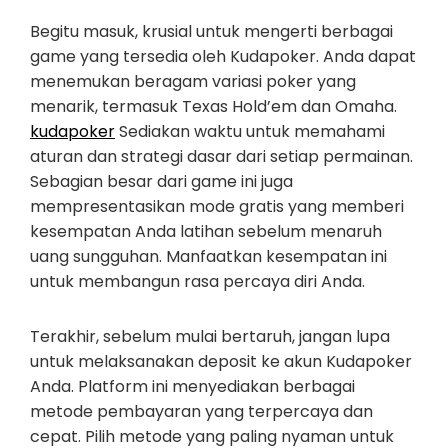
Begitu masuk, krusial untuk mengerti berbagai
game yang tersedia oleh Kudapoker. Anda dapat
menemukan beragam variasi poker yang
menarik, termasuk Texas Hold’em dan Omaha.
kudapoker
Sediakan waktu untuk memahami
aturan dan strategi dasar dari setiap permainan.
Sebagian besar dari game ini juga
mempresentasikan mode gratis yang memberi
kesempatan Anda latihan sebelum menaruh
uang sungguhan. Manfaatkan kesempatan ini
untuk membangun rasa percaya diri Anda.
Terakhir, sebelum mulai bertaruh, jangan lupa
untuk melaksanakan deposit ke akun Kudapoker
Anda. Platform ini menyediakan berbagai
metode pembayaran yang terpercaya dan
cepat. Pilih metode yang paling nyaman untuk