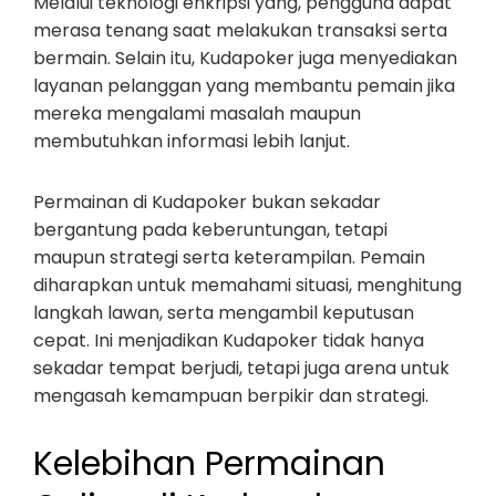
Melalui teknologi enkripsi yang, pengguna dapat
merasa tenang saat melakukan transaksi serta
bermain. Selain itu, Kudapoker juga menyediakan
layanan pelanggan yang membantu pemain jika
mereka mengalami masalah maupun
membutuhkan informasi lebih lanjut.
Permainan di Kudapoker bukan sekadar
bergantung pada keberuntungan, tetapi
maupun strategi serta keterampilan. Pemain
diharapkan untuk memahami situasi, menghitung
langkah lawan, serta mengambil keputusan
cepat. Ini menjadikan Kudapoker tidak hanya
sekadar tempat berjudi, tetapi juga arena untuk
mengasah kemampuan berpikir dan strategi.
Kelebihan Permainan